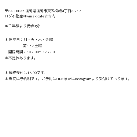
〒813-0035 福岡県福岡市東区松崎4丁目38-17
ログ不動産×twin aR cafe☆☆内
JR千早駅より徒歩3分
＊ 開院日：月・火・木・金曜
第1・3土曜
開院時間：10：00〜17：30
＊不定休あります。
＊ 最終受付は16:00です。
＊ 当院は予約制です。ご予約はLINEまたはInstagramより受付けております。