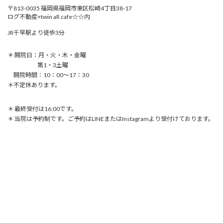
〒813-0035 福岡県福岡市東区松崎4丁目38-17
ログ不動産×twin aR cafe☆☆内
JR千早駅より徒歩3分
＊ 開院日：月・火・木・金曜
第1・3土曜
開院時間：10：00〜17：30
＊不定休あります。
＊ 最終受付は16:00です。
＊ 当院は予約制です。ご予約はLINEまたはInstagramより受付けております。