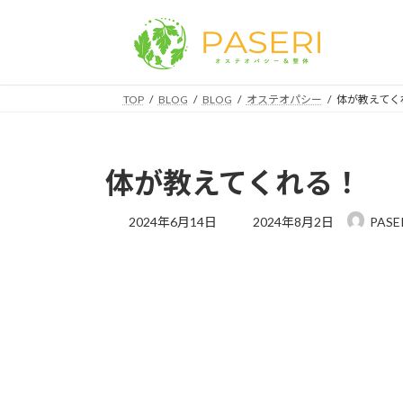
コ
ナ
ン
ビ
テ
ゲ
ン
ー
ツ
シ
TOP
BLOG
BLOG
オステオパシー
体が教えてく
へ
ョ
ス
ン
キ
に
体が教えてくれる！
ッ
移
プ
動
最
2024年6月14日
2024年8月2日
PAS
終
更
新
日
時
: