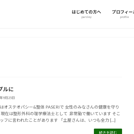
はじめての方へ
プロフィー
parsley
profile
プルに
4年9月25日
はオステオパシー&整体 PASERIで 女性のみなさんの健康を守り
 現在は整形外科の理学療法士として 非常勤で働いています そこ
ッフに言われたことがあります 「土屋さんは、いつも全力 […]
続きを読む