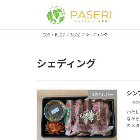
コ
ナ
ン
ビ
テ
ゲ
ン
ー
ツ
シ
TOP
BLOG
BLOG
シェディング
へ
ョ
ス
ン
キ
に
シェディング
ッ
移
プ
動
シン
オステオパシー
202
わたし
ながら
のスタ