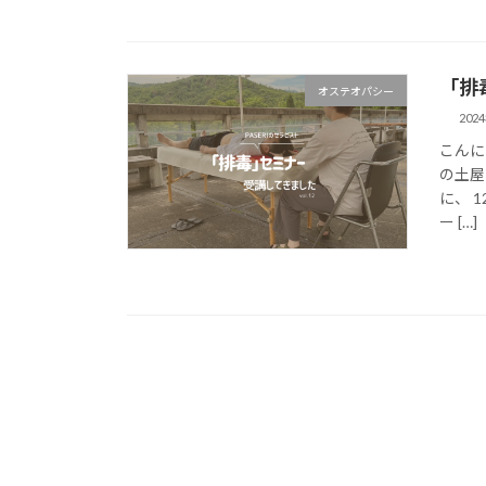
「排
オステオパシー
202
こんに
の土屋
に、 
ー […]