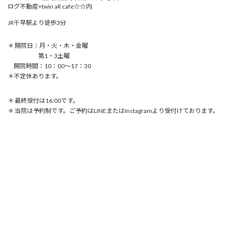
ログ不動産×twin aR cafe☆☆内
JR千早駅より徒歩3分
＊ 開院日：月・火・木・金曜
第1・3土曜
開院時間：10：00〜17：30
＊不定休あります。
＊ 最終受付は16:00です。
＊ 当院は予約制です。ご予約はLINEまたはInstagramより受付けております。